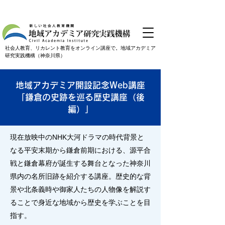
社会人教育、リカレント教育をオンライン講座で。地域アカデミア
研究実践機構（神奈川県）
地域アカデミア開設記念Web講座
「鎌倉の史跡を巡る歴史講座（後
編）」
現在放映中のNHK大河ドラマの時代背景と
なる平安末期から鎌倉前期における、源平合
戦と鎌倉幕府が誕生する舞台となった神奈川
県内の名所旧跡を紹介する講座。歴史的な背
景や北条義時や御家人たちの人物像を解説す
ることで身近な地域から歴史を学ぶことを目
指す。