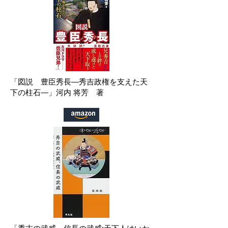
「
図説 豊臣秀長―秀吉政権を支えた天
下の柱石―」
河内 将芳 著