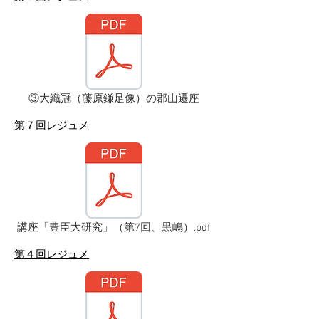
③大織冠（藤原鎌足像）の郡山遷座
​第７回レジュメ
講座「豊臣大研究」（第7回、黒嶋）.pdf
​第４回レジュメ