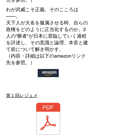
わが武威こそ正義、そのこころは
——。
天下人が大名を服属させる時、自らの
政権をどのように正当化するのか。2
人の“勝者"が日本に君臨していく過程
を詳述し、その意識と論理、本音と建
て前について解き明かす。
（内容・
詳細は以下のamazonリンク
先を参照。）
​第１回レジュメ