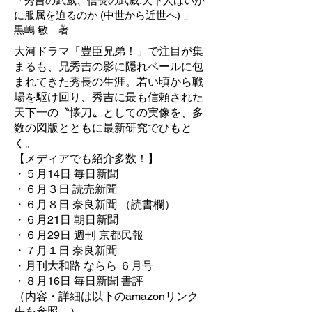
「秀吉の武威、信長の武威:天下人はいか
に服属を迫るのか (中世から近世へ) 」
黒嶋 敏 著
大河ドラマ「豊臣兄弟！」で注目が集
まるも、兄秀吉の影に隠れベールに包
まれてきた秀長の生涯。若い頃から戦
場を駆け回り、秀吉に最も信頼された
天下一の〝懐刀〟としての実像を、多
数の図版とともに最新研究でひもと
く。
【メディアでも紹介多数！】
・５月14日 毎日新聞
・６月３日 読売新聞
・６月８日 奈良新聞 （読書欄）
・６月21日 朝日新聞
・６月29日 週刊 京都民報
・７月１日 奈良新聞
・月刊大和路 ならら ６月号
・８月16日 毎日新聞 書評
（内容・
詳細は以下のamazonリンク
先を参照。）