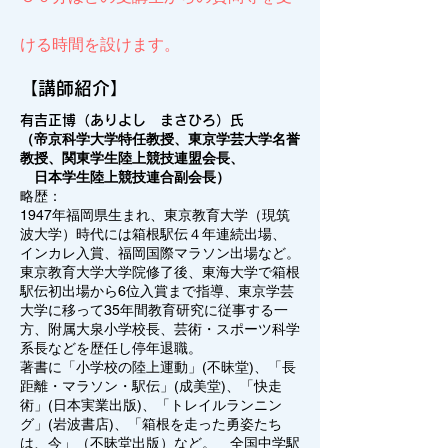
ける時間を設けます。
【講師紹介】
有吉正博（ありよし まさひろ）氏
（帝京科学大学特任教授、東京学芸大学名誉
教授、関東学生陸上競技連盟会長、
日本学生陸上競技連合副会長）
略歴：
1947年福岡県生まれ、東京教育大学（現筑
波大学）時代には箱根駅伝４年連続出場、
インカレ入賞、福岡国際マラソン出場など。
東京教育大学大学院修了後、東海大学で箱根
駅伝初出場から6位入賞まで指導、東京学芸
大学に移って35年間教育研究に従事する一
方、附属大泉小学校長、芸術・スポーツ科学
系長などを歴任し停年退職。
著書に「小学校の陸上運動」(不昧堂)、「長
距離・マラソン・駅伝」(成美堂)、「快走
術」(日本実業出版)、「トレイルランニン
グ」(岩波書店)、「箱根を走った勇姿たち
は、今」（不昧堂出版）など。 全国中学駅