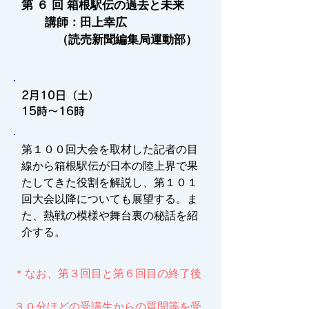
第 ６ 回 箱根駅伝の過去と未来
講師：田上幸広
（読売新聞編集局運動部）
2月10日（土）
15時～16時
第１００回大会を取材した記者の目
線から箱根駅伝が日本の陸上界で果
たしてきた役割を解説し、第１０１
回大会以降についても展望する。ま
た、熱戦の模様や舞台裏の秘話を紹
介する。
＊なお、第３回目と第６回目の終了後
３０分ほどの受講生からの質問等を受