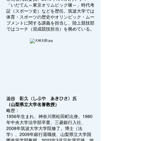
「いだてん～東京オリムピック噺～」時代考
証（スポーツ史）などを歴任。筑波大学では
体育・スポーツの歴史やオリンピック・ムー
ブメントに関する講義を担当し、陸上競技部
ではコーチ（混成競技担当）を務めている。
澁谷 彰久（しぶや あきひさ）氏
（山梨県立大学名誉教授）
略歴：
1956年生まれ、神奈川県松田町出身。1980
年中央大学法学部卒業、三菱銀行入社、
2008年筑波大学大学院修了。博士（法
学）。2009年銀行退職後、山梨県立大学国
際政策学部教授。2022年3月定年退官後、地