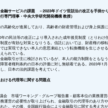
。
金融サービスの課題 －2023年ドイツ世話法の改正を手掛か
行専門理事・中央大学研究開発機構 教授）
の高齢化が進展しており、高齢者の財産管理および身上保護に
。
00年の民法等の改正により導入された成年後見制度（とりわけ
託制度が有効な対策となりうる。信託においては、財産権の移
度では実現できない本人の意思凍結という転換機能を生じさせ
考えられている。
た金融取引が主に検討されているが、本人の能力制限をともな
障害者権利条約の日本の評価に対し無頓着である。2023年1
目し、日本の法的課題を考えていく。
における代理等に関する問題点
）
審議会 市場ワーキング・グループ報告書－顧客本位の業務運
業務運営の必要性が取り上げられ、金融取引の代理等のあり方
された。その後、全国銀行協会により金融取引に関する考え方