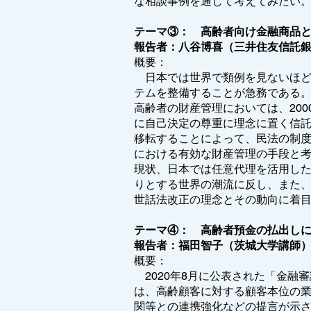
な相談事例を通じて考えてみたい
テーマ③： 高齢者向け金融商品と
報告者：八谷博喜（三井住友信託銀
概要：
日本では世界で類例を見ないほど
テムを整備することが急務である
高齢者の財産管理においては、20
に自己決定の尊重に理念に置く信
移転することによって、民法の制
における有効な財産管理の手段と
現状、日本では任意代理を活用し
りとする世界の潮流に反し、また、
世話法改正の理念とその動向に着
テーマ④： 高齢者預金の払出し
報告者：福田智子（茨城大学講師
概要：
2020年8月に公表された「金融
は、高齢顧客に対する顧客本位の
関等との連携強化などの提言が示