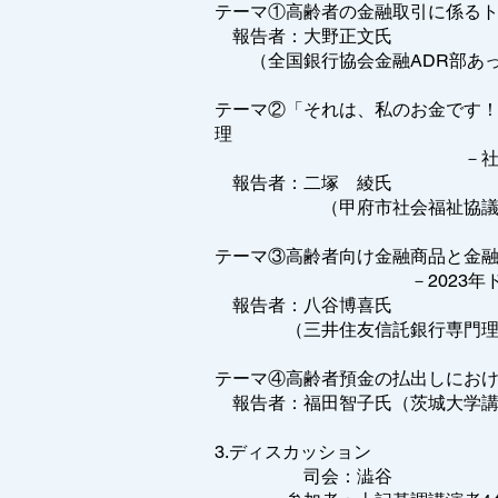
テーマ①高齢者の金融取引に係る
報告者：大野正文氏
（全国銀行協会金融ADR部あっ
テーマ②「それは、私のお金です
理
－社会福祉士の視
報告者：二塚 綾氏
（甲府市社会福祉協議会
テーマ③高齢者向け金融商品と金
－2023年ドイツ世話
報告者：八谷博喜氏
（三井住友信託銀行専門理事・
テーマ④高齢者預金の払出しにお
報告者：福田智子氏（茨城大学講
3.ディスカッション
司会：澁谷