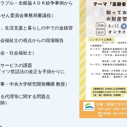
トラブル－全銀協ＡＤＲ紛争事例から
せん委員会事務局審議役）
！」生活支援と暮らしの中での金銭管
点からの現場報告
・社会福祉士）
融サービスの課題
法の改正を手掛かりに
中央大学研究開発機構 教授）
ける代理等に関する問題点
師）