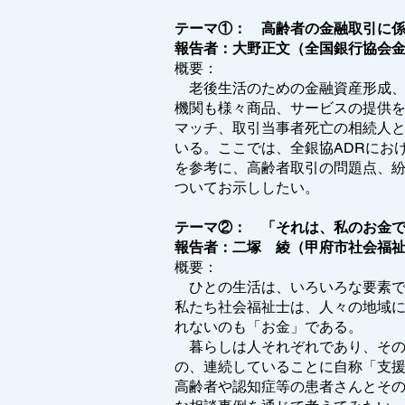
テーマ①： 高齢者の金融取引に
報告者：大野正文（全国銀行協会金
概要：
老後生活のための金融資産形成、
機関も様々商品、サービスの提供
マッチ、取引当事者死亡の相続人
いる。ここでは、全銀協ADRにお
を参考に、高齢者取引の問題点、
ついてお示ししたい。
テーマ②： 「それは、私のお金
報告者：二塚 綾（甲府市社会福
概要：
ひとの生活は、いろいろな要素で
私たち社会福祉士は、人々の地域
れないのも「お金」である。
暮らしは人それぞれであり、その
の、連続していることに自称「支
高齢者や認知症等の患者さんとそ