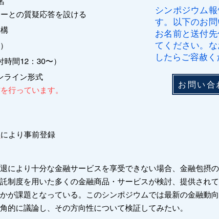
名
​シンポジウム
の質疑応答を設ける
す。以下のお問
機構
お名前と送付先
てください。な
日）
したらご容赦く
付時間12：30〜）
ンライン形式
お問い合
信を行っています
。
ム
により事前登録
退により十分な金融サービスを享受できない場合、金融包摂の
託制度を用いた多くの金融商品・サービスが検討、提供されて
かが課題となっている。このシンポジウムでは最新の金融動向
角的に議論し、その方向性について検証してみたい。