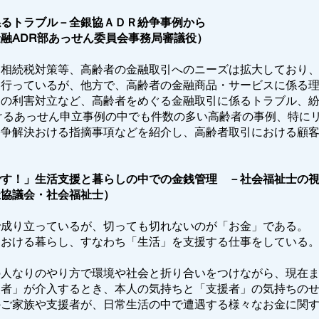
係るトラブル－全銀協ＡＤＲ紛争事例から
融ADR部あっせん委員会事務局審議役）
相続税対策等、高齢者の金融取引へのニーズは拡大しており、
を行っているが、他方で、高齢者の金融商品・サービスに係る
との利害対立など、高齢者をめぐる金融取引に係るトラブル、
けるあっせん申立事例の中でも件数の多い高齢者の事例、特に
紛争解決おける指摘事項などを紹介し、高齢者取引における顧
です！」生活支援と暮らしの中での金銭管理 －社会福祉士の
祉協議会・社会福祉士）
成り立っているが、切っても切れないのが「お金」である。
における暮らし、すなわち「生活」を支援する仕事をしている
人なりのやり方で環境や社会と折り合いをつけながら、現在ま
援者」が介入するとき、本人の気持ちと「支援者」の気持ちの
のご家族や支援者が、日常生活の中で遭遇する様々なお金に関