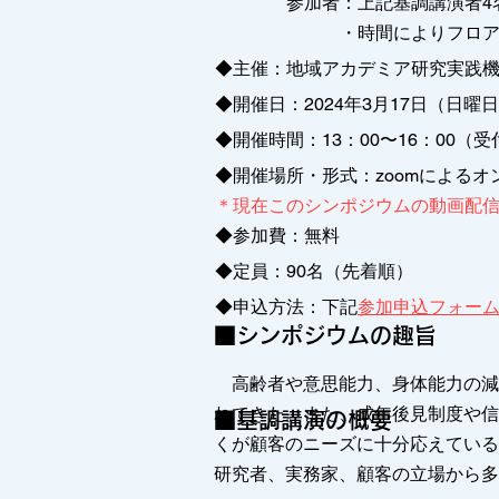
参加者：上記基調講演者4
・時間によりフロアーと
◆主催：地域アカデミア研究実践
◆開催日：2024年3月17日（日曜
◆開催時間：13：00〜16：00（受
◆開催場所・形式：zoomによるオ
＊現在このシンポジウムの動画配
◆参加費：無料
◆定員：90名（先着順）
◆申込方法：下記
参加申込フォー
■シンポジウムの趣旨
高齢者や意思能力、身体能力の減
れてきた。また、成年後見制度や信
■基調講演の概要
くが顧客のニーズに十分応えている
研究者、実務家、顧客の立場から多