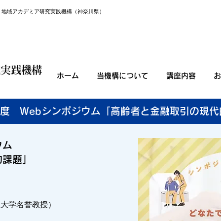
。地域アカデミア研究実践機構（神奈川県）
ホーム
当機構について
講座内容
お
年度 Webシンポジウム「高齢者と金融取引の現
ウム
的課題」
立大学名誉教授）